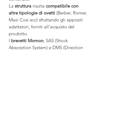
La
struttura
risulta
compatibile con
altre tipologie di ovetti
(Berber, Romer,
Maxi Cosi ecc) sfruttando gli appositi
adattatori, forniti all’acquisto del
prodotto.
I
brevetti Momon
, SAS (Shock
Absorption System) e DMS (Direction
Memory System), permettono
l’assorbimento degli urti e la
memorizzazione della posizione della
ruota prima che perda il contatto con il
suolo.
Per la
sicurezza passiva
, abbiamo
previsto strisce
catarifrangenti
sia per il
telaio che per i tessuti così da
facilitarne la visibilità notturna.
Accessori inclusi:
Seduta, Navicella,
Ovetto con adattatori, Borsa, Cesta