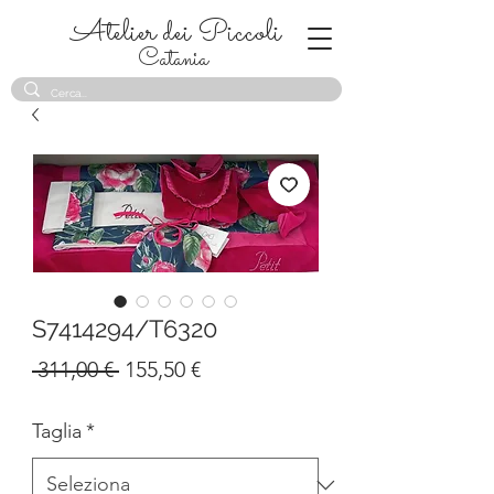
Atelier dei Piccoli
Catania
S7414294/T6320
Prezzo
Prezzo
 311,00 € 
155,50 €
regolare
scontato
Taglia
*