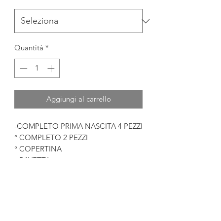
Quantità
*
Aggiungi al carrello
-COMPLETO PRIMA NASCITA 4 PEZZI
° COMPLETO 2 PEZZI
° COPERTINA
° BAVETTA
° LENZUOLINO CON FEDERA
MATERIALE