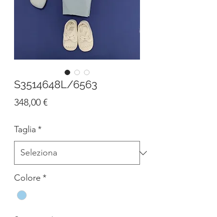
S3514648L/6563
Prezzo
348,00 €
Taglia
*
Colore
*