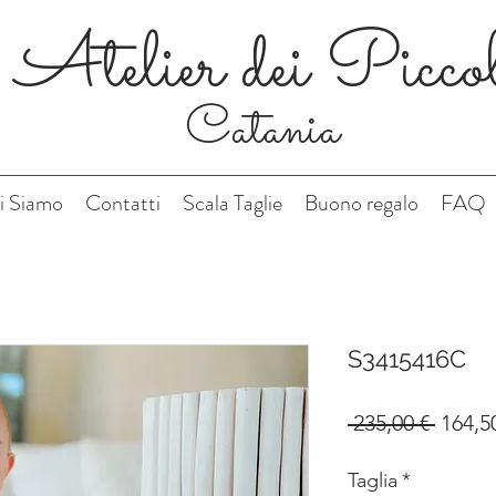
Atelier dei Picco
Catania
i Siamo
Contatti
Scala Taglie
Buono regalo
FAQ
S3415416C
Prezz
 235,00 € 
164,5
regol
Taglia
*