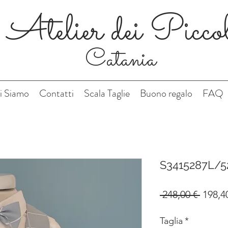
Atelier dei Picco
Catania
i Siamo
Contatti
Scala Taglie
Buono regalo
FAQ
S3415287L/5
Prezz
 248,00 € 
198,4
regol
Taglia
*