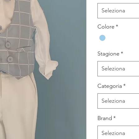
Seleziona
Colore
*
Stagione
*
Seleziona
Categoria
*
Seleziona
Brand
*
Seleziona