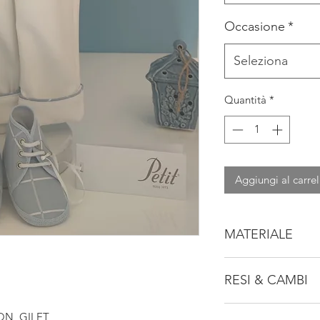
Occasione
*
Seleziona
Quantità
*
Aggiungi al carrel
MATERIALE
76% POLIESTERE
RESI & CAMBI
24% COTONE
Consulta la nostra po
ON, GILET