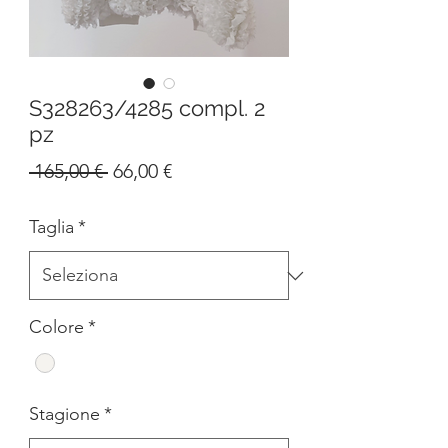
S328263/4285 compl. 2
pz
Prezzo
Prezzo
 165,00 € 
66,00 €
regolare
scontato
Taglia
*
Colore
*
Stagione
*