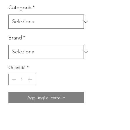
Categoria
*
Brand
*
Quantità
*
Aggiungi al carrello
ABITO IN RASO CON CINTURINO
PIETRE
FASCETTA ACQUISTABILE A PARTE