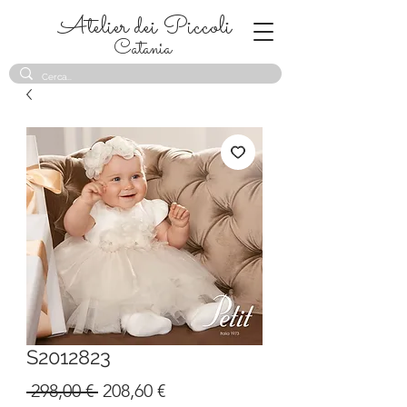
Atelier dei Piccoli
Catania
S2012823
Prezzo
Prezzo
 298,00 € 
208,60 €