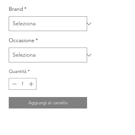
Brand
*
Occasione
*
Quantità
*
Aggiungi al carrello
ABITO IN VELLUTO CON
APPLICAZIONI PIZZO DI LANA