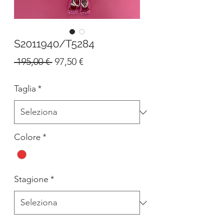
S2011940/T5284
Prezzo
Prezzo
 195,00 € 
97,50 €
regolare
scontato
Taglia
*
Colore
*
Stagione
*