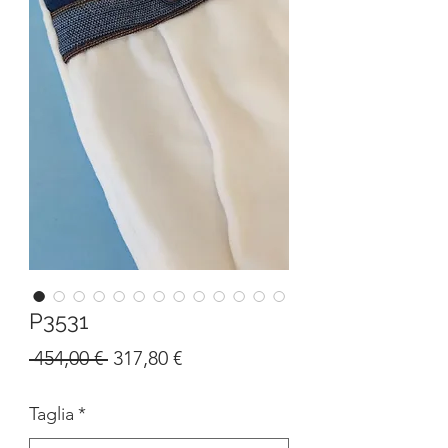
P3531
Prezzo
Prezzo
 454,00 € 
317,80 €
regolare
scontato
Taglia
*