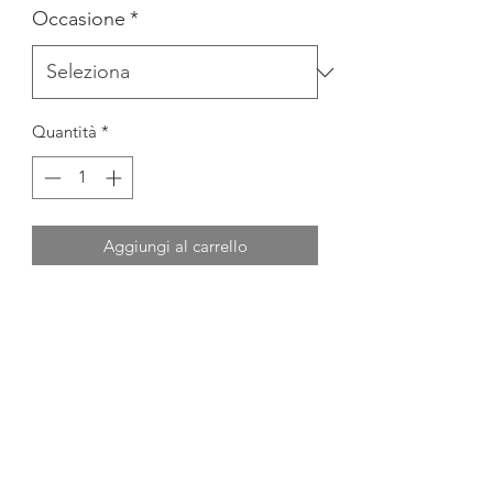
Occasione
*
Quantità
*
Aggiungi al carrello
COMPLETO PRIMA NASCITA 5 PEZZI:
° TUTINA
° COPERTINA
° BAVETTA
° CAPPELINO
° LENZUOLINO 3 PZ