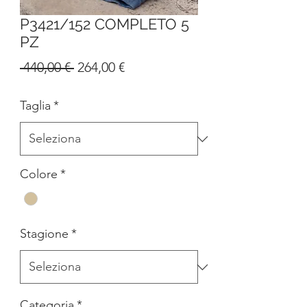
P3421/152 COMPLETO 5
PZ
Prezzo
Prezzo
 440,00 € 
264,00 €
regolare
scontato
Taglia
*
Colore
*
Stagione
*
Categoria
*