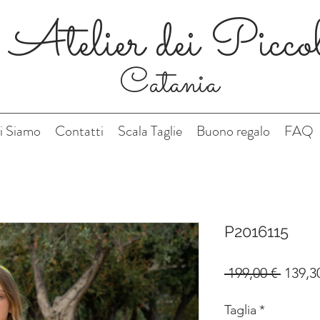
Atelier dei Picco
Catania
i Siamo
Contatti
Scala Taglie
Buono regalo
FAQ
P2016115
Prezz
 199,00 € 
139,3
regol
Taglia
*