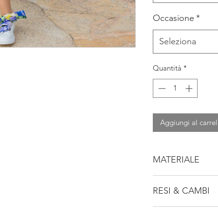
Occasione
*
Seleziona
Quantità
*
Aggiungi al carrel
MATERIALE
100% POLYAMIDE
RESI & CAMBI
Consulta la nostra po