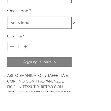
Occasione
*
Quantità
*
Aggiungi al carrello
ABITO SMANICATO IN TAFFETTÀ E
CORPINO CON TRASPARENZE E
FIORI IN TESSUTO. RETRO CON
COULISSE E TRASPARENZE, GONNA
PIÙ CORTA SUL DAVANTI RISPETTO
AL DIETRO