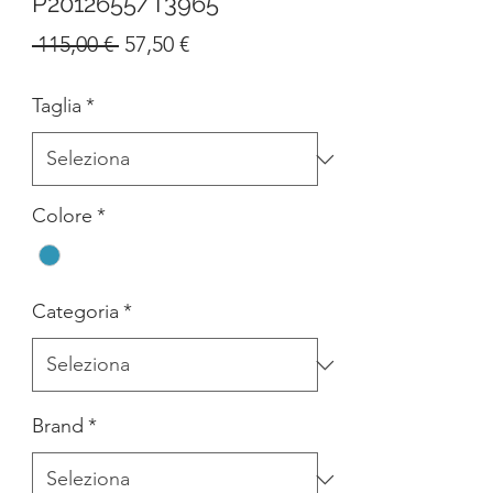
P2012655/T3965
Prezzo
Prezzo
 115,00 € 
57,50 €
regolare
scontato
Taglia
*
Colore
*
Categoria
*
Brand
*