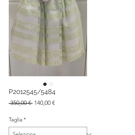
P2012545/5484
Prezzo
Prezzo
 350,00 € 
140,00 €
regolare
scontato
Taglia
*