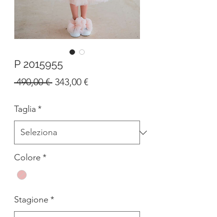
P 2015955
Prezzo
Prezzo
 490,00 € 
343,00 €
regolare
scontato
Taglia
*
Colore
*
Stagione
*