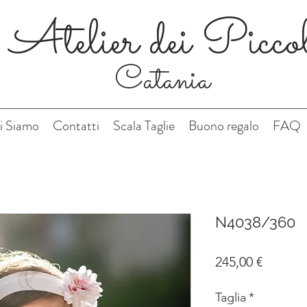
Atelier dei Picco
Catania
i Siamo
Contatti
Scala Taglie
Buono regalo
FAQ
N4038/360
Prezzo
245,00 €
Taglia
*