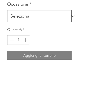
Occasione
*
Quantità
*
Aggiungi al carrello
COMPLETO 5 PZ PANTALONE
LUNGO
GIACCA
GILET
PAPILLON
PANTALONE LUNGO
CAMICIA