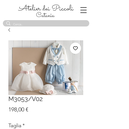
Atelier dei Piccoli
Catania
M3053/V02
Prezzo
198,00 €
Taglia
*