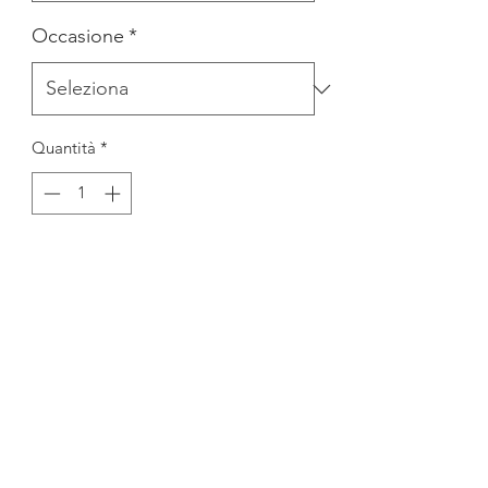
Occasione
*
Quantità
*
Aggiungi al carrello
COMPLETO 4PZ COMPOSTO DA
GILET, CAMICIA, PANTALONE E
CRAVATTA
MATERIALE