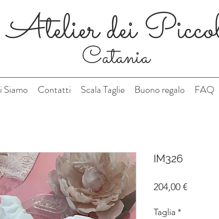
Atelier dei Picco
Catania
i Siamo
Contatti
Scala Taglie
Buono regalo
FAQ
IM326
Prezzo
204,00 €
Taglia
*