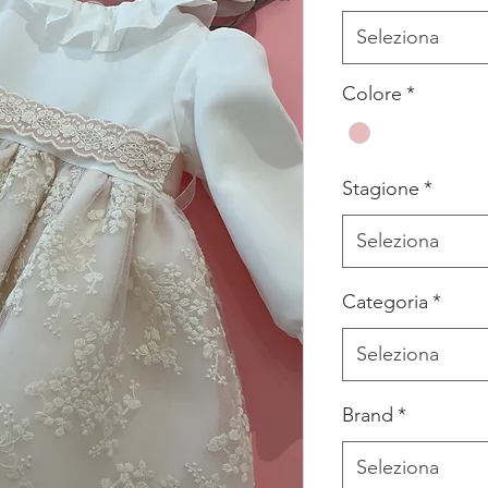
Seleziona
Colore
*
Stagione
*
Seleziona
Categoria
*
Seleziona
Brand
*
Seleziona