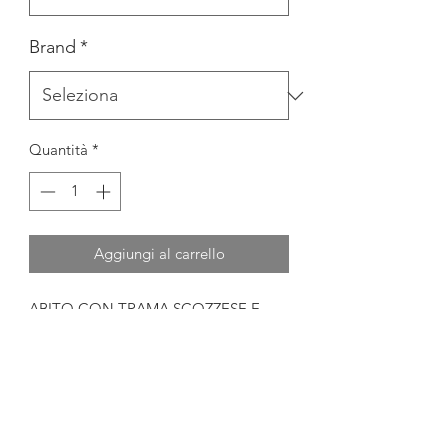
Brand
*
Quantità
*
Aggiungi al carrello
ABITO CON TRAMA SCOZZESE E
GIACCHINO IN LANA
MATERIALE
65% POLYESTERE