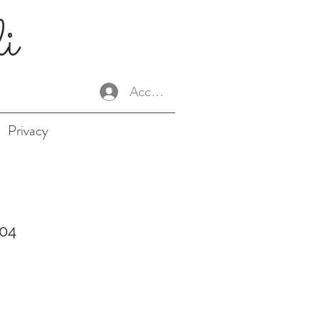
li
Accedi
Privacy
04
Prezzo
e
scontato