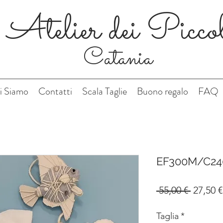
Atelier dei Picco
Catania
i Siamo
Contatti
Scala Taglie
Buono regalo
FAQ
EF300M/C24
Prezzo
 55,00 € 
27,50 €
regolar
Taglia
*