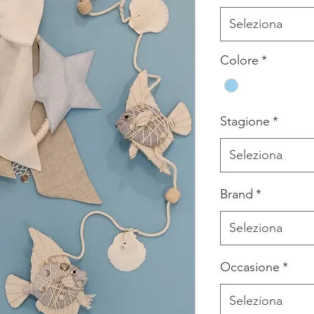
Seleziona
Colore
*
Stagione
*
Seleziona
Brand
*
Seleziona
Occasione
*
Seleziona