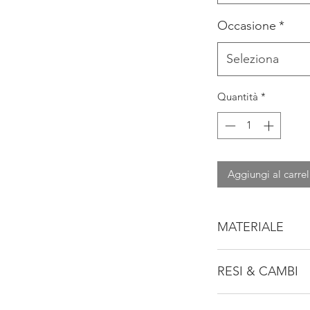
Occasione
*
Seleziona
Quantità
*
Aggiungi al carrel
MATERIALE
100% COTONE
RESI & CAMBI
Consulta la nostra po