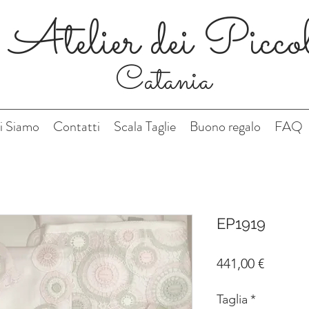
Atelier dei Picco
Catania
i Siamo
Contatti
Scala Taglie
Buono regalo
FAQ
EP1919
Prezzo
441,00 €
Taglia
*