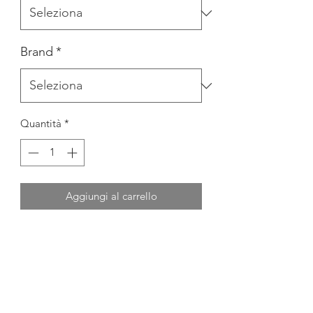
Brand
*
Quantità
*
Aggiungi al carrello
ABITO PIZZO
MATERIALE
100% POLYAMMIDICA