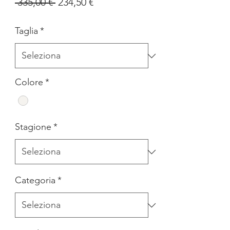
Prezzo
Prezzo
 335,00 € 
234,50 €
regolare
scontato
Taglia
*
Colore
*
Stagione
*
Categoria
*