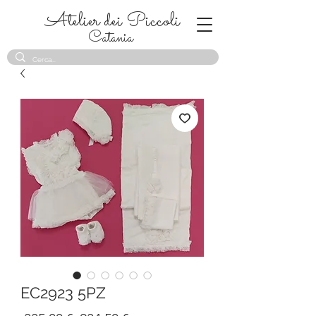
Atelier dei Piccoli
Catania
EC2923 5PZ