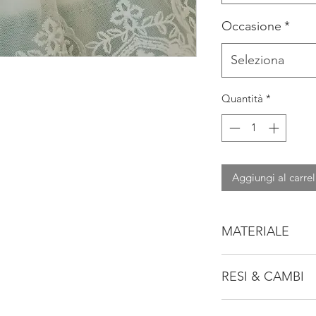
Occasione
*
Seleziona
Quantità
*
Aggiungi al carrel
MATERIALE
100% PL
RESI & CAMBI
Consulta la nostra po