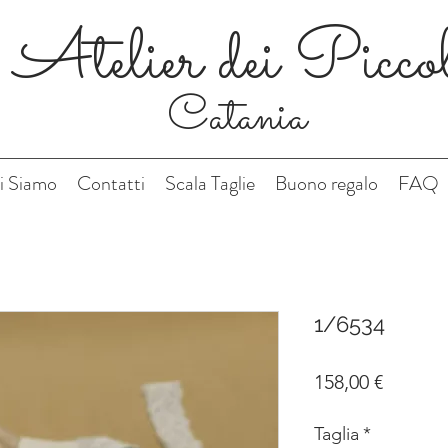
Atelier dei Picco
Catania
i Siamo
Contatti
Scala Taglie
Buono regalo
FAQ
1/6534
Prezzo
158,00 €
Taglia
*