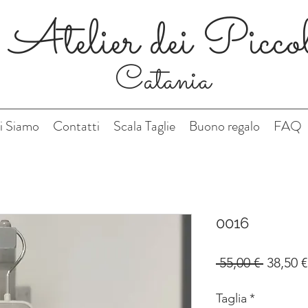
Atelier dei Picco
Catania
i Siamo
Contatti
Scala Taglie
Buono regalo
FAQ
0016
Prezzo
 55,00 € 
38,50 €
regolar
Taglia
*