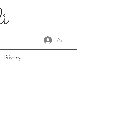
li
Accedi
Privacy
Prezzo
e
scontato